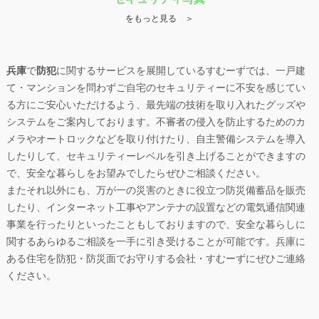
をもっと見る ＞
兵庫
で
防犯
に関するサービスを展開しているすむーずでは、一戸建
て・マンションを問わずご自宅のセキュリティーに不安を感じてい
る方にご安心いただけるよう、最先端の技術を取り入れたグッズや
システムをご案内しております。不審者の侵入を防止するためのカ
メラやオートロックなどを取り付けたり、自主警備システムを導入
したりして、セキュリティーレベルを引き上げることができますの
で、安全な暮らしをお望みでしたらぜひご相談ください。
またそれ以外にも、万が一の災害のときに役立つ防災備蓄品を販売
したり、インターネット工事やアンテナの設置などの電気通信関連
事業を行ったりといったこともしておりますので、安全な暮らしに
関するあらゆるご相談を一手に引き受けることが可能です。
兵庫
に
ある住宅を
防犯
・防災面でお守りする会社・すむーずにぜひご連絡
ください。