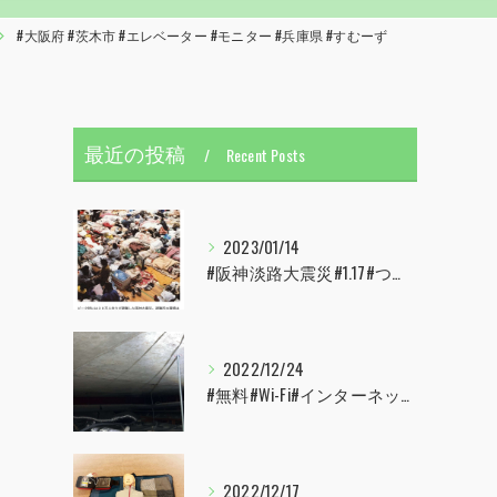
#大阪府 #茨木市 #エレベーター #モニター #兵庫県 #すむーず
最近の投稿
Recent Posts
2023/01/14
#阪神淡路大震災#1.17#つどい#むすぶ#すむーず#西宮市#甲子園
2022/12/24
#無料#Wi-Fi#インターネット#配線#配管工事#大阪市#港区#すむーず#西宮市#甲子園
2022/12/17