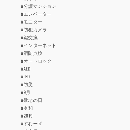
#分譲マンション
#エレベーター
#モニター
#防犯カメラ
#鍵交換
#インターネット
#消防点検
#オートロック
#AED
#LED
#防災
#9月
#敬老の日
#令和
#2019
#すむーず