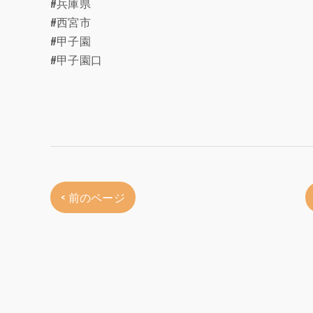
#兵庫県
#西宮市
#甲子園
#甲子園口
< 前のページ