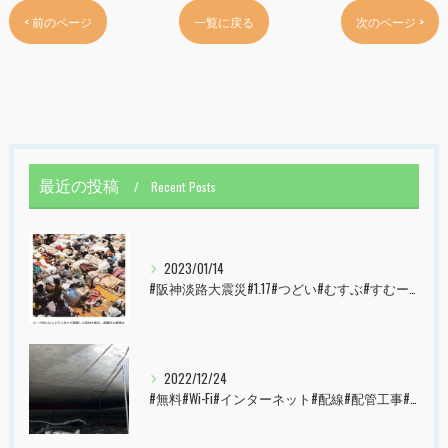
< 前のページ
一覧に戻る
次のページ >
最近の投稿
Recent Posts
2023/01/14
#阪神淡路大震災#1.17#つどい#むすぶ#すむーず#西宮市#甲子園
2022/12/24
#無料#Wi-Fi#インターネット#配線#配管工事#大阪市#港区#すむーず#西宮市#甲子園