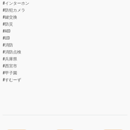
#インターホン
#防犯カメラ
#鍵交換
#防災
#AED
#LED
#消防
#消防点検
#兵庫県
#西宮市
#甲子園
#すむーず