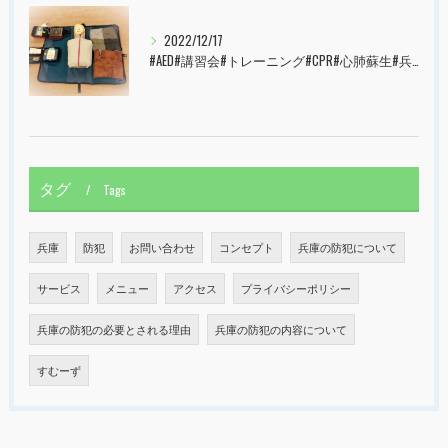
2022/12/17
#AED#講習会#トレーニング#CPR#心肺蘇生#兵庫県#神戸市#西宮市#すむーず#甲子園
タグ
Tags
兵庫
防犯
お問い合わせ
コンセプト
兵庫の防犯について
サービス
メニュー
アクセス
プライバシーポリシー
兵庫の防犯の必要とされる理由
兵庫の防犯の内容について
すむーず