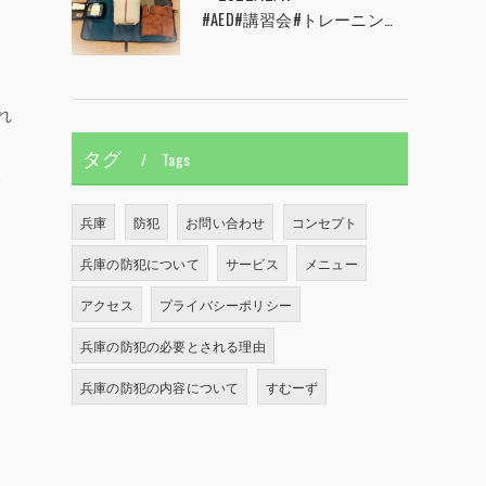
#AED#講習会#トレーニング#CPR#心肺蘇生#兵庫県#神戸市#西宮市#すむーず#甲子園
れ
タグ
Tags
。
兵庫
防犯
お問い合わせ
コンセプト
兵庫の防犯について
サービス
メニュー
アクセス
プライバシーポリシー
兵庫の防犯の必要とされる理由
兵庫の防犯の内容について
すむーず