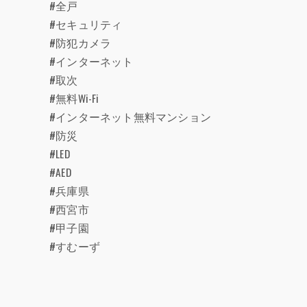
#全戸
#セキュリティ
#防犯カメラ
#インターネット
#取次
#無料Wi-Fi
#インターネット無料マンション
#防災
#LED
#AED
#兵庫県
#西宮市
#甲子園
#すむーず