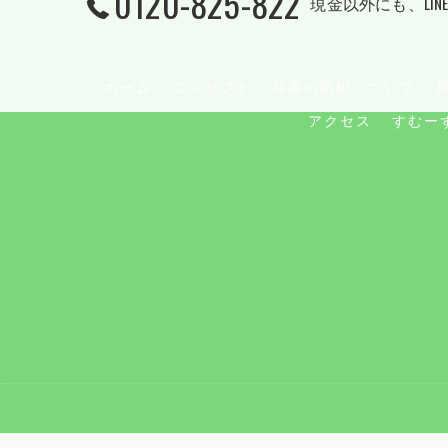
0120-825-822
現金以外にも、LINE
ホーム
コンセプト
兵庫の防犯について
アクセス
すむー