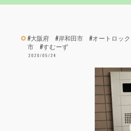
#大阪府 #岸和田市 #オートロック
市 #すむーず
2020/05/24