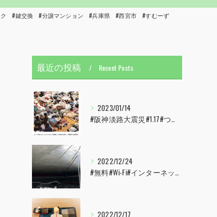
ック #鍵交換 #分譲マンション #兵庫県 #西宮市 #すむーず
最近の投稿
Recent Posts
2023/01/14
#阪神淡路大震災#1.17#つどい#むすぶ#すむーず#西宮市#甲子園
2022/12/24
#無料#Wi-Fi#インターネット#配線#配管工事#大阪市#港区#すむーず#西宮市#甲子園
2022/12/17