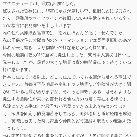
マグニチュード7.1、震度は6強でした。
被災された皆様には、非常に寒さが厳しい中、復旧などに尽力され
たり、避難所やライフラインが復旧しない中生活をされている全て
の皆様方にお見舞いを申し上げます。
私の住む兵庫県西宮市では、揺れはほとんど感じませんでした。
私の子供が住む大阪市内のタワーマンションでは長周期振動の為か
揺れが長く続き、乗り物酔いの様な感じがした様です。
今回の地震は夜の11時過ぎに発生しました。東日本大震災は日中に
発生しましたが、最近の大きな地震は夜の時間帯に多く起きている
様に思います。
日本に住んでいる以上、どこに住んでいても地震から逃れる事はで
きません。首都直下型地震や南海トラフ地震など危険性が大きく騒
がれている地震がありますが、それらと同等、あるいはそれよりも
発生する危険性が高いと言われる他地方の地震も存在する様です。
私達にできる事は、地震予知が完璧にできる未来を待つのでは無
く、家具を固定し防災備蓄をしておき、避難場所と避難経路を確認
し、実際に被災した時に家族や仲間とどう連絡を取るかの確認を致
しましょう。
私は防災に関係する仕事をしておりますが、天災に関する事につい