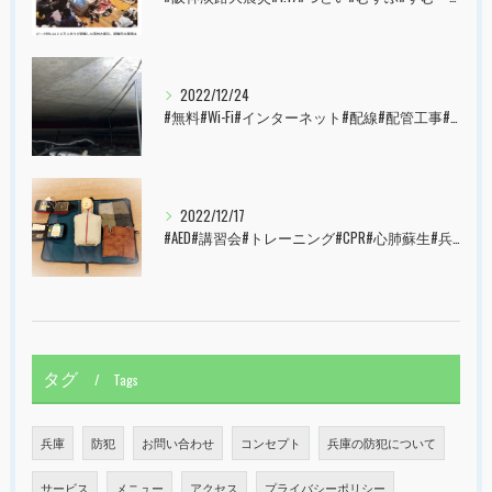
2022/12/24
#無料#Wi-Fi#インターネット#配線#配管工事#大阪市#港区#すむーず#西宮市#甲子園
2022/12/17
#AED#講習会#トレーニング#CPR#心肺蘇生#兵庫県#神戸市#西宮市#すむーず#甲子園
タグ
Tags
兵庫
防犯
お問い合わせ
コンセプト
兵庫の防犯について
サービス
メニュー
アクセス
プライバシーポリシー