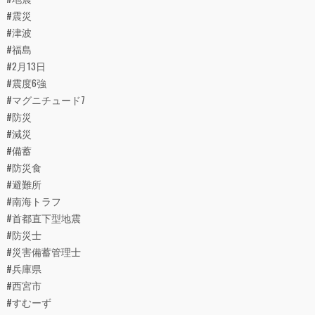
#震災
#津波
#福島
#2月13日
#震度6強
#マグニチュード7
#防災
#減災
#備蓄
#防災食
#避難所
#南海トラフ
#首都直下型地震
#防災士
#災害備蓄管理士
#兵庫県
#西宮市
#すむーず