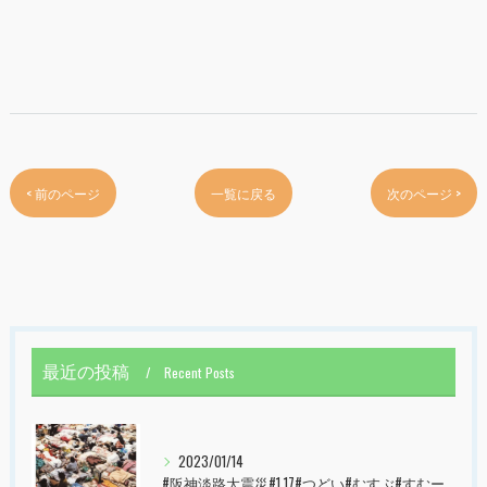
< 前のページ
一覧に戻る
次のページ >
最近の投稿
Recent Posts
2023/01/14
#阪神淡路大震災#1.17#つどい#むすぶ#すむーず#西宮市#甲子園