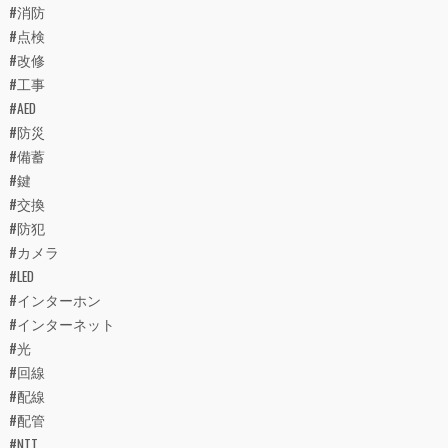
#消防
#点検
#改修
#工事
#AED
#防災
#備蓄
#鍵
#交換
#防犯
#カメラ
#LED
#インターホン
#インターネット
#光
#回線
#配線
#配管
#NTT