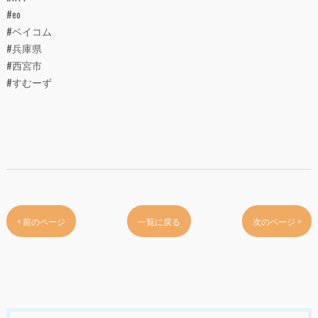
#eo
#ベイコム
#兵庫県
#西宮市
#すむーず
< 前のページ
一覧に戻る
次のページ >