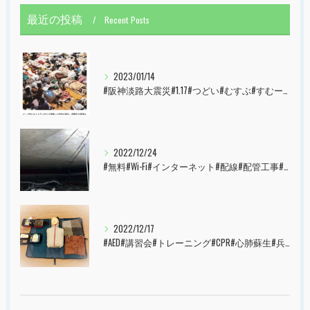
最近の投稿
Recent Posts
2023/01/14
#阪神淡路大震災#1.17#つどい#むすぶ#すむーず#西宮市#甲子園
2022/12/24
#無料#Wi-Fi#インターネット#配線#配管工事#大阪市#港区#すむーず#西宮市#甲子園
2022/12/17
#AED#講習会#トレーニング#CPR#心肺蘇生#兵庫県#神戸市#西宮市#すむーず#甲子園