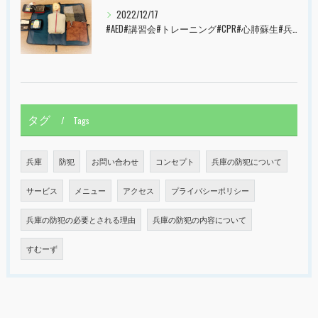
2022/12/17
#AED#講習会#トレーニング#CPR#心肺蘇生#兵庫県#神戸市#西宮市#すむーず#甲子園
タグ
Tags
兵庫
防犯
お問い合わせ
コンセプト
兵庫の防犯について
サービス
メニュー
アクセス
プライバシーポリシー
兵庫の防犯の必要とされる理由
兵庫の防犯の内容について
すむーず