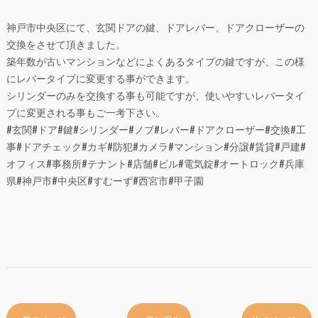
神戸市中央区にて、玄関ドアの鍵、ドアレバー、ドアクローザーの
交換をさせて頂きました。
築年数が古いマンションなどによくあるタイプの鍵ですが、この様
にレバータイプに変更する事ができます。
シリンダーのみを交換する事も可能ですが、使いやすいレバータイ
プに変更される事もご一考下さい。
#玄関#ドア#鍵#シリンダー#ノブ#レバー#ドアクローザー#交換#工
事#ドアチェック#カギ#防犯#カメラ#マンション#分譲#賃貸#戸建#
オフィス#事務所#テナント#店舗#ビル#電気錠#オートロック#兵庫
県#神戸市#中央区#すむーず#西宮市#甲子園