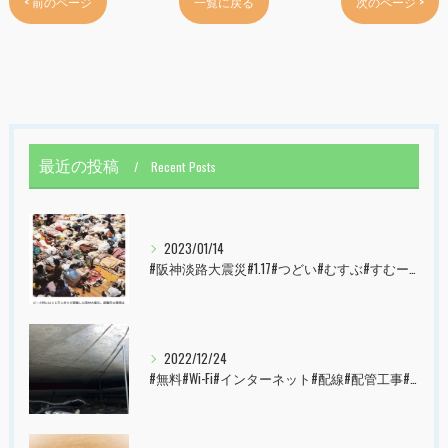
< 前のページ
一覧に戻る
次のページ >
最近の投稿
Recent Posts
2023/01/14
#阪神淡路大震災#1.17#つどい#むすぶ#すむーず#西宮市#甲子園
2022/12/24
#無料#Wi-Fi#インターネット#配線#配管工事#大阪市#港区#すむーず#西宮市#甲子園