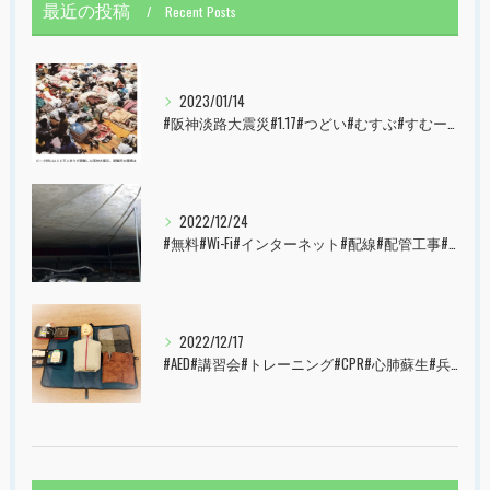
最近の投稿
Recent Posts
2023/01/14
#阪神淡路大震災#1.17#つどい#むすぶ#すむーず#西宮市#甲子園
2022/12/24
#無料#Wi-Fi#インターネット#配線#配管工事#大阪市#港区#すむーず#西宮市#甲子園
2022/12/17
#AED#講習会#トレーニング#CPR#心肺蘇生#兵庫県#神戸市#西宮市#すむーず#甲子園