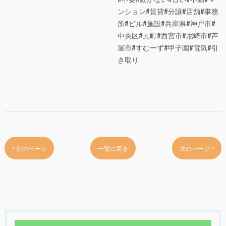
ンション#賃貸#分譲#店舗#事務
所#ビル#施設#兵庫県#神戸市#
中央区#元町#西宮市#尼崎市#芦
屋市#すむーず#甲子園#電気#引
き取り
< 前のページ
一覧に戻る
次のページ >