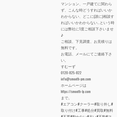
マンション、一戸建てに関わら
ず、こんな時どうすればいいか
わからない、どこに(誰に)相談す
ればいいかわからない…という時
には弊社に1度ご相談下さいませ
♪
ご相談、下見調査、お見積りは
無料です。
お電話、メールにてご連絡下さ
い。
すむーず
0120-825-822
info@smooth-pm.com
ホームページは
https://smooth-lp.com
まで。
#エアコン#クーラー#取り外し#
取り付け#工事#処分#買取#無料
#不要#動かない#古い#不動#マ