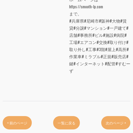
https://smooth-lp.com
まで。
#兵庫県#尼崎市#阪神#大物#賃
貸#分譲#マンション#一戸建て#
店舗#事務所#ビル#施設#病院#
工場#エアコン#交換#取り付け#
取り外し#工事#3階#屋上#高所#
作業車#ミラブル#正規#販売店#
鍵#インターネット#配管#すむー
ず
< 前のページ
一覧に戻る
次のページ >