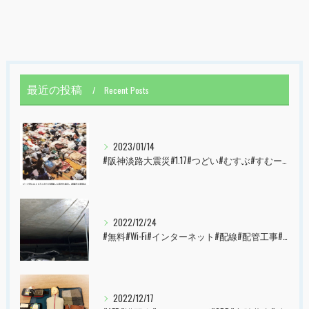
最近の投稿
Recent Posts
2023/01/14
#阪神淡路大震災#1.17#つどい#むすぶ#すむーず#西宮市#甲子園
2022/12/24
#無料#Wi-Fi#インターネット#配線#配管工事#大阪市#港区#すむーず#西宮市#甲子園
2022/12/17