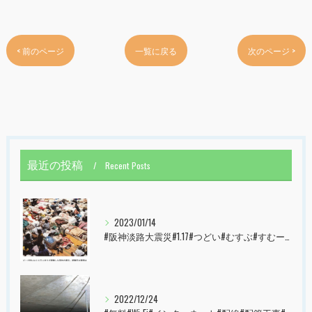
< 前のページ
一覧に戻る
次のページ >
最近の投稿
Recent Posts
2023/01/14
#阪神淡路大震災#1.17#つどい#むすぶ#すむーず#西宮市#甲子園
2022/12/24