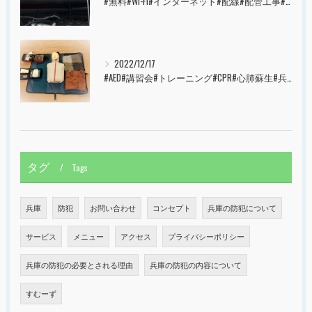
#無料#Wi-Fi#インターネット#配線#配管工事#大阪市#港区#すむーず#西宮市#甲子園
2022/12/17
#AED#講習会#トレーニング#CPR#心肺蘇生#兵庫県#神戸市#西宮市#すむーず#甲子園
タグ
Tags
兵庫
防犯
お問い合わせ
コンセプト
兵庫の防犯について
サービス
メニュー
アクセス
プライバシーポリシー
兵庫の防犯の必要とされる理由
兵庫の防犯の内容について
すむーず