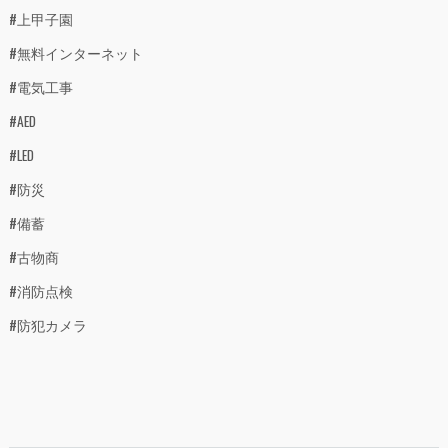
#上甲子園
#無料インターネット
#電気工事
#AED
#LED
#防災
#備蓄
#古物商
#消防点検
#防犯カメラ