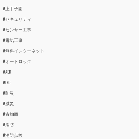
#上甲子園
#セキュリティ
#センサー工事
#電気工事
#無料インターネット
#オートロック
#AED
#LED
#防災
#減災
#古物商
#消防
#消防点検