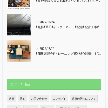
#阪神淡路大震災#1.17#つどい#むすぶ#すむーず#西宮市#甲子園
2022/12/24
#無料#Wi-Fi#インターネット#配線#配管工事#大阪市#港区#すむーず#西宮市#甲子園
2022/12/17
#AED#講習会#トレーニング#CPR#心肺蘇生#兵庫県#神戸市#西宮市#すむーず#甲子園
タグ
Tags
兵庫
防犯
お問い合わせ
コンセプト
兵庫の防犯について