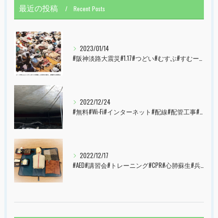
最近の投稿
Recent Posts
2023/01/14
#阪神淡路大震災#1.17#つどい#むすぶ#すむーず#西宮市#甲子園
2022/12/24
#無料#Wi-Fi#インターネット#配線#配管工事#大阪市#港区#すむーず#西宮市#甲子園
2022/12/17
#AED#講習会#トレーニング#CPR#心肺蘇生#兵庫県#神戸市#西宮市#すむーず#甲子園