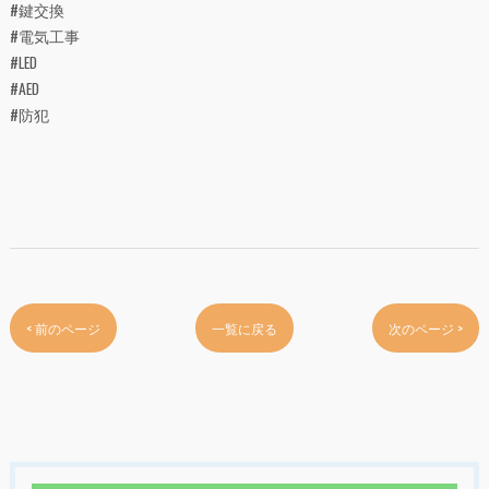
#鍵交換
#電気工事
#LED
#AED
#防犯
< 前のページ
一覧に戻る
次のページ >