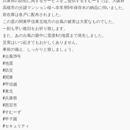
兵庫県の防犯に関するサービスをご提供するすむーずでは、大阪府
高槻市の分譲マンション様へ非常用5年保存水の納品に伺いました。
前在庫は各戸に配布されました。
この度の関東甲信東北地方の台風の被害は大変なものでした。
一刻も早い復旧をお祈り致します。
また、あの台風の最中に震度4の地震まで発生しました。
災害はいつ起きてもおかしくありません。
事前の備え、しっかりと致しましょう。
#台風19号
#地震
#防災
#関東
#甲信越
#東北
#兵庫県
#西宮市
#すむーず
#甲子園
#セキュリティ