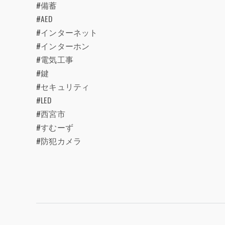
#備蓄
#AED
#インターネット
#インターホン
#電気工事
#鍵
#セキュリティ
#LED
#西宮市
#すむーず
#防犯カメラ