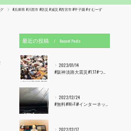
ログ
#兵庫県 #川西市 #防災 #減災 #西宮市 #甲子園 #すむーず
最近の投稿
Recent Posts
露
2023/01/14
#阪神淡路大震災#1.17#つどい#むすぶ#すむーず#西宮市#甲子園
2022/12/24
#無料#Wi-Fi#インターネット#配線#配管工事#大阪市#港区#すむーず#西宮市#甲子園
2022/12/17