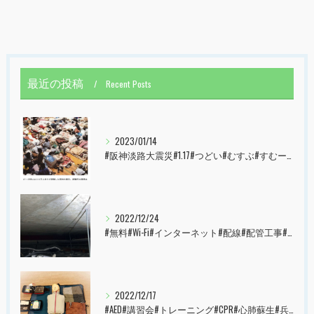
最近の投稿
Recent Posts
2023/01/14
#阪神淡路大震災#1.17#つどい#むすぶ#すむーず#西宮市#甲子園
2022/12/24
#無料#Wi-Fi#インターネット#配線#配管工事#大阪市#港区#すむーず#西宮市#甲子園
2022/12/17
#AED#講習会#トレーニング#CPR#心肺蘇生#兵庫県#神戸市#西宮市#すむーず#甲子園