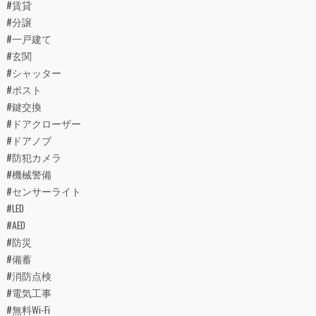
#賃貸
#分譲
#一戸建て
#玄関
#シャッター
#ポスト
#鍵交換
#ドアクローザー
#ドアノブ
#防犯カメラ
#機械警備
#センサーライト
#LED
#AED
#防災
#備蓄
#消防点検
#電気工事
#無料Wi-Fi