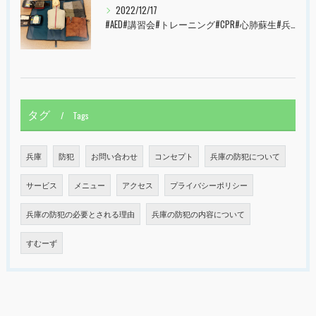
2022/12/17
#AED#講習会#トレーニング#CPR#心肺蘇生#兵庫県#神戸市#西宮市#すむーず#甲子園
タグ
Tags
兵庫
防犯
お問い合わせ
コンセプト
兵庫の防犯について
サービス
メニュー
アクセス
プライバシーポリシー
兵庫の防犯の必要とされる理由
兵庫の防犯の内容について
すむーず