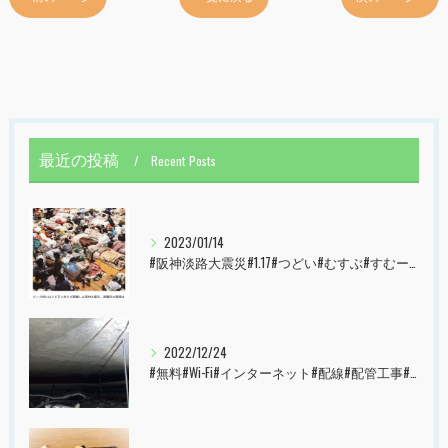
最近の投稿
Recent Posts
2023/01/14
#阪神淡路大震災#1.17#つどい#むすぶ#すむーず#西宮市#甲子園
2022/12/24
#無料#Wi-Fi#インターネット#配線#配管工事#大阪市#港区#すむーず#西宮市#甲子園