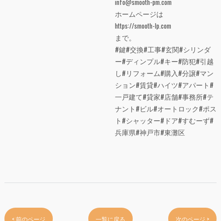
info@smooth-pm.com
ホームページは
https://smooth-lp.com
まで。
#鍵#交換#工事#玄関#シリンダ
ー#ディンプル#キー#防犯#引越
し#リフォーム#購入#分譲#マン
ション#賃貸#ハイツ#アパート#
一戸建て#貸家#店舗#事務所#テ
ナント#ビル#オートロック#ポス
ト#シャッター#ドア#すむーず#
兵庫県#神戸市#東灘区
< 前のページ
一覧に戻る
次のページ >