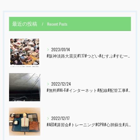
最近の投稿
Recent Posts
2023/01/14
#阪神淡路大震災#1.17#つどい#むすぶ#すむーず#西宮市#甲子園
2022/12/24
#無料#Wi-Fi#インターネット#配線#配管工事#大阪市#港区#すむーず#西宮市#甲子園
2022/12/17
#AED#講習会#トレーニング#CPR#心肺蘇生#兵庫県#神戸市#西宮市#すむーず#甲子園