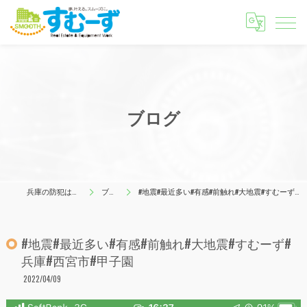
ブログ
兵庫の防犯はすむーず
ブログ
#地震#最近多い#有感#前触れ#大地震#すむーず#兵庫#西宮市#甲子園
#地震#最近多い#有感#前触れ#大地震#すむーず#
兵庫#西宮市#甲子園
2022/04/09