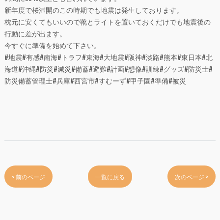
新年度で桜満開のこの時期でも地震は発生しております。
枕元に安くてもいいので靴とライトを置いておくだけでも地震後の
行動に差が出ます。
今すぐに準備を始めて下さい。
#地震#有感#南海#トラフ#東海#大地震#阪神#淡路#熊本#東日本#北
海道#沖縄#防災#減災#備蓄#避難#計画#想像#訓練#グッズ#防災士#
防災備蓄管理士#兵庫#西宮市#すむーず#甲子園#準備#被災
< 前のページ
一覧に戻る
次のページ >